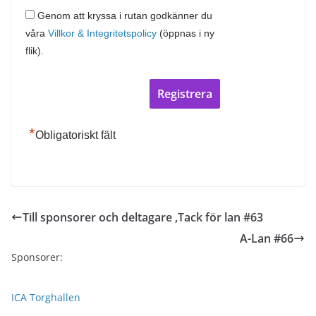
Genom att kryssa i rutan godkänner du
våra
Villkor & Integritetspolicy
(öppnas i ny
flik).
A
l
t
*
e
Obligatoriskt fält
r
n
a
t
Till sponsorer och deltagare ,Tack för lan #63
i
v
A-Lan #66
e
Sponsorer:
:
ICA Torghallen