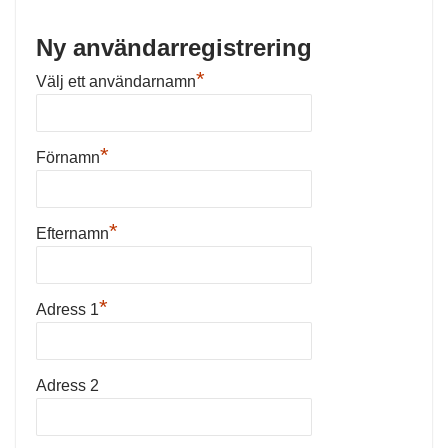
t
e
Ny användarregistrering
r
n
*
Välj ett användarnamn
a
t
i
*
Förnamn
v
e
:
*
Efternamn
*
Adress 1
Adress 2