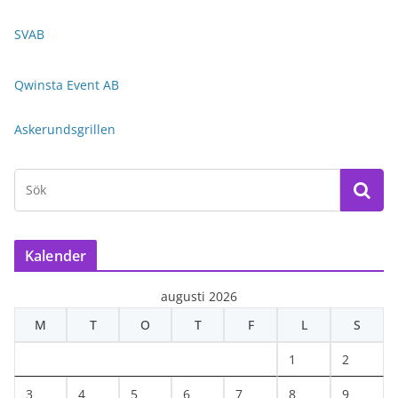
SVAB
Qwinsta Event AB
Askerundsgrillen
Kalender
augusti 2026
M
T
O
T
F
L
S
1
2
3
4
5
6
7
8
9