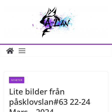
Hoppa
till
innehåll
NYHETER
Lite bilder från
påsklovslan#63 22-24
Mars – 2024