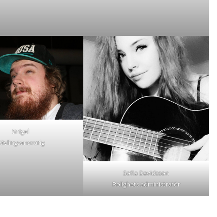
Snigel
ävlingsansvarig
Sofia Davidsson
Rolighets administratör