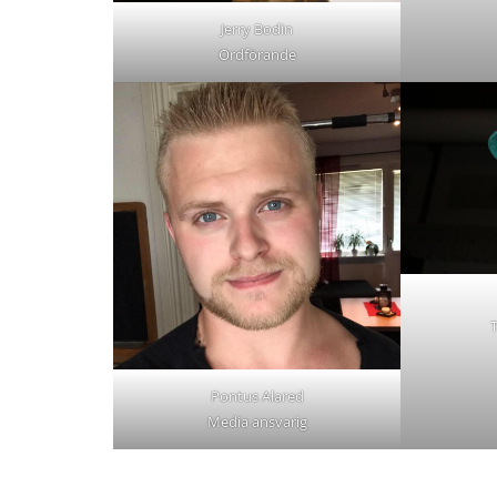
Jerry Bodin
Ordförande
T
Pontus Alared
Media ansvarig