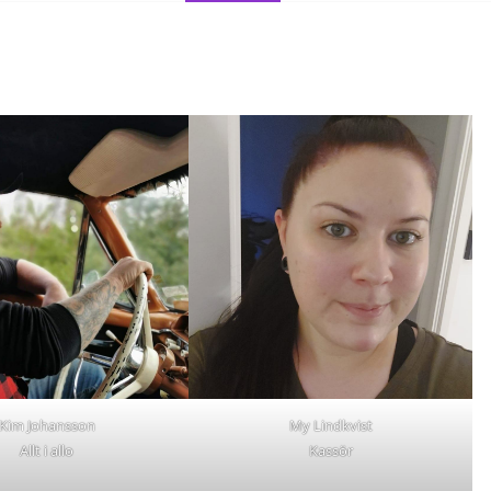
Kim Johansson
My Lindkvist
Allt i allo
Kassör