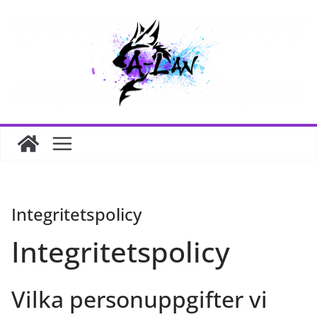
Hoppa
till
innehåll
Integritetspolicy
Integritetspolicy
Vilka personuppgifter vi