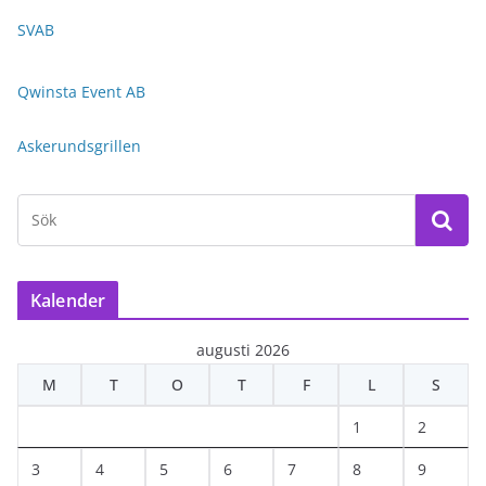
SVAB
Qwinsta Event AB
Askerundsgrillen
Kalender
augusti 2026
M
T
O
T
F
L
S
1
2
3
4
5
6
7
8
9